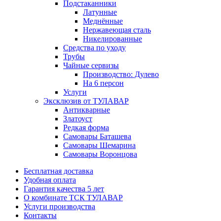
Подстаканники
Латунные
Меднённые
Нержавеющая сталь
Никелированные
Средства по уходу
Трубы
Чайные сервизы
Производство: Дулево
На 6 персон
Услуги
Эксклюзив от ТУЛАВАР
Антикварные
Златоуст
Редкая форма
Самовары Баташева
Самовары Шемарина
Самовары Воронцова
Бесплатная доставка
Удобная оплата
Гарантия качества 5 лет
О комбинате ТСК ТУЛАВАР
Услуги производства
Контакты