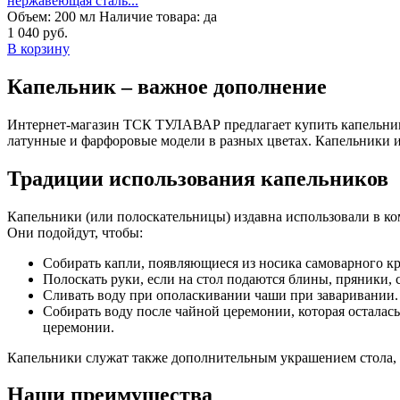
нержавеющая сталь...
Объем:
200 мл
Наличие товара:
да
1 040 руб.
В корзину
Капельник – важное дополнение
Интернет-магазин ТСК ТУЛАВАР предлагает купить капельники,
латунные и фарфоровые модели в разных цветах. Капельники и
Традиции использования капельников
Капельники (или полоскательницы) издавна использовали в ком
Они подойдут, чтобы:
Собирать капли, появляющиеся из носика самоварного кр
Полоскать руки, если на стол подаются блины, пряники, 
Сливать воду при ополаскивании чаши при заваривании. Т
Собирать воду после чайной церемонии, которая осталас
церемонии.
Капельники служат также дополнительным украшением стола, 
Наши преимущества