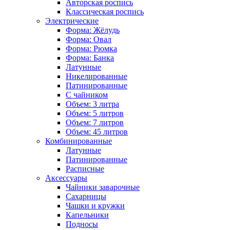
Авторская роспись
Классическая роспись
Электрические
Форма: Жёлудь
Форма: Овал
Форма: Рюмка
Форма: Банка
Латунные
Никелированные
Патинированные
С чайником
Объем: 3 литра
Объем: 5 литров
Объем: 7 литров
Объем: 45 литров
Комбинированные
Латунные
Патинированные
Расписные
Аксессуары
Чайники заварочные
Сахарницы
Чашки и кружки
Капельники
Подносы