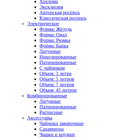
Хохлома
Эксклюзив
Авторская роспись
Классическая роспись
Электрические
Форма: Жёлудь
Форма: Овал
Форма: Рюмка
Форма: Банка
Латунные
Никелированные
Патинированные
С чайником
Объем: 3 литра
Объем: 5 литров
Объем: 7 литров
Объем: 45 литров
Комбинированные
Латунные
Патинированные
Расписные
Аксессуары
Чайники заварочные
Сахарницы
Чашки и кружки