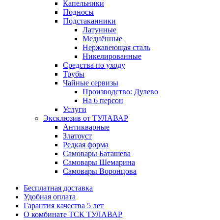
Капельники
Подносы
Подстаканники
Латунные
Меднённые
Нержавеющая сталь
Никелированные
Средства по уходу
Трубы
Чайные сервизы
Производство: Дулево
На 6 персон
Услуги
Эксклюзив от ТУЛАВАР
Антикварные
Златоуст
Редкая форма
Самовары Баташева
Самовары Шемарина
Самовары Воронцова
Бесплатная доставка
Удобная оплата
Гарантия качества 5 лет
О комбинате ТСК ТУЛАВАР